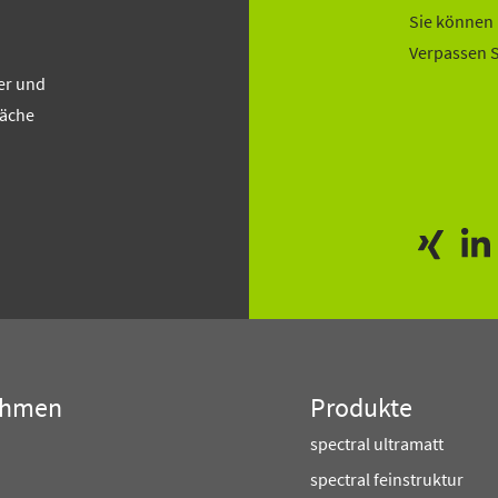
Sie können 
Verpassen S
er und
läche
ehmen
Produkte
spectral ultramatt
spectral feinstruktur