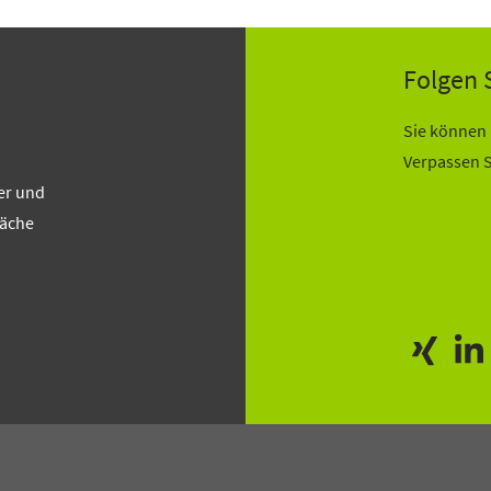
Folgen 
Sie können 
Verpassen S
er und
läche